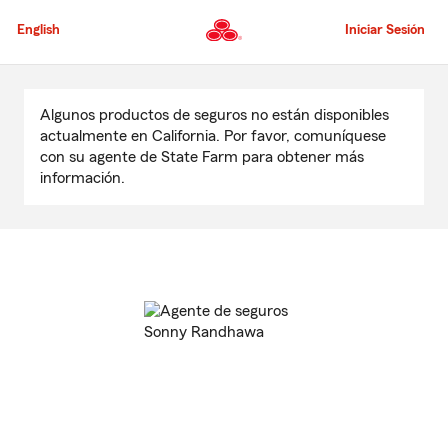
Pasar
al
English
Iniciar Sesión
contenido
principal
Comienzo
del
Algunos productos de seguros no están disponibles
contenido
actualmente en California. Por favor, comuníquese
principal
con su agente de State Farm para obtener más
información.