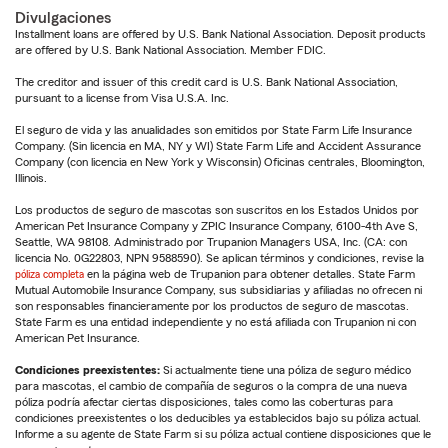
Divulgaciones
Installment loans are offered by U.S. Bank National Association. Deposit products
are offered by U.S. Bank National Association. Member FDIC.
The creditor and issuer of this credit card is U.S. Bank National Association,
pursuant to a license from Visa U.S.A. Inc.
El seguro de vida y las anualidades son emitidos por State Farm Life Insurance
Company. (Sin licencia en MA, NY y WI) State Farm Life and Accident Assurance
Company (con licencia en New York y Wisconsin) Oficinas centrales, Bloomington,
Illinois.
Los productos de seguro de mascotas son suscritos en los Estados Unidos por
American Pet Insurance Company y ZPIC Insurance Company, 6100-4th Ave S,
Seattle, WA 98108. Administrado por Trupanion Managers USA, Inc. (CA: con
licencia No. 0G22803, NPN 9588590). Se aplican términos y condiciones, revise la
póliza completa
en la página web de Trupanion para obtener detalles. State Farm
Mutual Automobile Insurance Company, sus subsidiarias y afiliadas no ofrecen ni
son responsables financieramente por los productos de seguro de mascotas.
State Farm es una entidad independiente y no está afiliada con Trupanion ni con
American Pet Insurance.
Condiciones preexistentes:
Si actualmente tiene una póliza de seguro médico
para mascotas, el cambio de compañía de seguros o la compra de una nueva
póliza podría afectar ciertas disposiciones, tales como las coberturas para
condiciones preexistentes o los deducibles ya establecidos bajo su póliza actual.
Informe a su agente de State Farm si su póliza actual contiene disposiciones que le