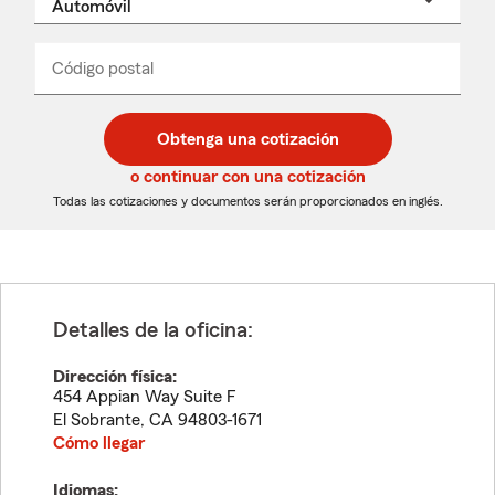
un
nombre
de
producto
del
Código postal
Ingresa
Ingresa
_____
menú
un
un
desplegable
código
código
postal
postal
Obtenga una cotización
de
de
5
5
o continuar con una cotización
dígitos
dígitos
Todas las cotizaciones y documentos serán proporcionados en inglés.
Detalles de la oficina:
Dirección física:
454 Appian Way Suite F
El Sobrante
,
CA
94803-1671
Cómo llegar
Idiomas: