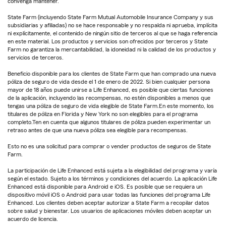
convenga mantener.
State Farm (incluyendo State Farm Mutual Automobile Insurance Company y sus
subsidiarias y afiliadas) no se hace responsable y no respalda ni aprueba, implícita
ni explícitamente, el contenido de ningún sitio de terceros al que se haga referencia
en este material. Los productos y servicios son ofrecidos por terceros y State
Farm no garantiza la mercantabilidad, la idoneidad ni la calidad de los productos y
servicios de terceros.
Beneficio disponible para los clientes de State Farm que han comprado una nueva
póliza de seguro de vida desde el 1 de enero de 2022. Si bien cualquier persona
mayor de 18 años puede unirse a Life Enhanced, es posible que ciertas funciones
de la aplicación, incluyendo las recompensas, no estén disponibles a menos que
tengas una póliza de seguro de vida elegible de State Farm.En este momento, los
titulares de póliza en Florida y New York no son elegibles para el programa
completo.Ten en cuenta que algunos titulares de póliza pueden experimentar un
retraso antes de que una nueva póliza sea elegible para recompensas.
Esto no es una solicitud para comprar o vender productos de seguros de State
Farm.
La participación de Life Enhanced está sujeta a la elegibilidad del programa y varía
según el estado. Sujeto a los términos y condiciones del acuerdo. La aplicación Life
Enhanced está disponible para Android e iOS. Es posible que se requiera un
dispositivo móvil iOS o Android para usar todas las funciones del programa Life
Enhanced. Los clientes deben aceptar autorizar a State Farm a recopilar datos
sobre salud y bienestar. Los usuarios de aplicaciones móviles deben aceptar un
acuerdo de licencia.