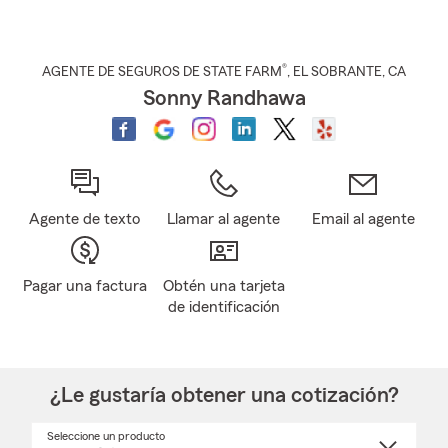
®
AGENTE DE SEGUROS DE STATE FARM
,
EL SOBRANTE
, CA
Sonny Randhawa
Agente de texto
Llamar al agente
Email al agente
Pagar una factura
Obtén una tarjeta
de identificación
¿Le gustaría obtener una cotización?
Seleccione un producto
Seleccione